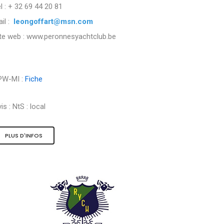
l : + 32 69 44 20 81
il :
leongoffart@msn.com
ite web : www.peronnesyachtclub.be
PW-MI :
Fiche
is :
NtS : local
PLUS D'INFOS