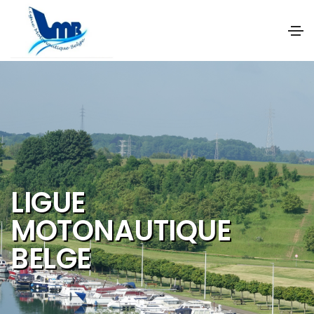
NOS OBJECTIFS SON
DE PROMOUVOIR ET 
DEVELOPPER :
Les activités et
sports nautiques
Le tourisme de
qualité