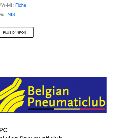
PW-MI :
Fiche
is :
NtS
PLUS D'INFOS
PC