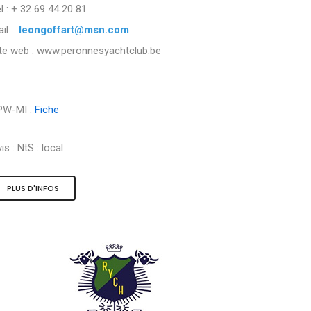
l : + 32 69 44 20 81
il :
leongoffart@msn.com
ite web : www.peronnesyachtclub.be
PW-MI :
Fiche
is :
NtS : local
PLUS D'INFOS