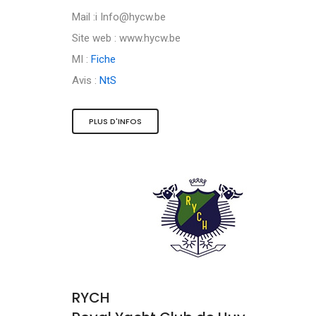
Mail :i
Info@hycw.be
Site web : www.hycw.be
MI :
Fiche
Avis :
NtS
PLUS D'INFOS
RYCH