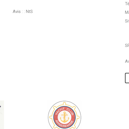
Té
Avis : :
NtS
Ma
S
S
Av