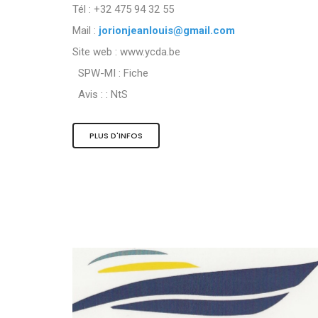
Tél : +32 475 94 32 55
Mail :
jorionjeanlouis@gmail.com
Site web : www.ycda.be
SPW-MI :
Fiche
Avis : :
NtS
PLUS D'INFOS