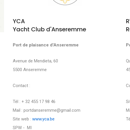
YCA
R
Yacht Club d'Anseremme
R
Port de plaisance d'Anseremme
P
Avenue de Mendieta, 60
Q
5500 Anseremme
4
Contact :
Co
Tél : + 32 455 17 98 46
Si
Mail : portdanseremme@gmail.com
Ma
Site web :
www.yca.be
Té
SPW - MI