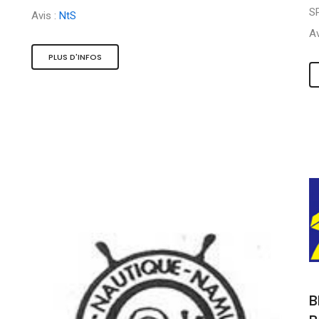
S
Avis :
NtS
Av
PLUS D'INFOS
B