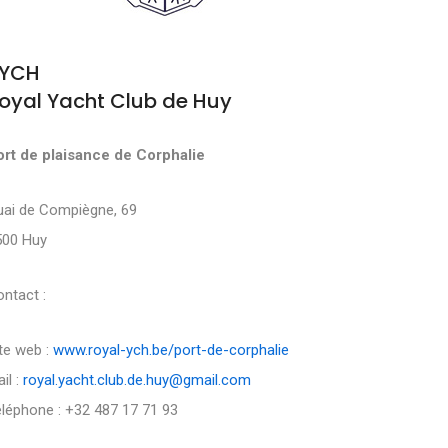
YCH
oyal Yacht Club de Huy
ort de plaisance de Corphalie
uai de Compiègne, 69
500 Huy
ntact :
te web :
www.royal-ych.be/port-de-corphalie
il :
royal.yacht.club.de.huy@gmail.com
léphone : +32 487 17 71 93