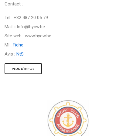
Contact :
Tél : +32 487 20 05 79
Mail :i
Info@hycw.be
Site web : www.hycw.be
MI :
Fiche
Avis :
NtS
PLUS D'INFOS