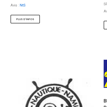
S
Avis :
NtS
Av
PLUS D'INFOS
B