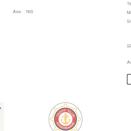
Té
Avis : :
NtS
Ma
S
S
Av