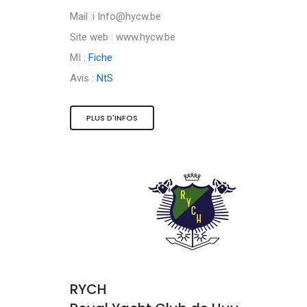
Mail :i
Info@hycw.be
Site web : www.hycw.be
MI :
Fiche
Avis :
NtS
PLUS D'INFOS
RYCH