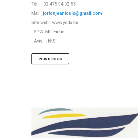
Tél : +32 475 94 32 55
Mail :
jorionjeanlouis@gmail.com
Site web : www.ycda.be
SPW-MI :
Fiche
Avis : :
NtS
PLUS D'INFOS