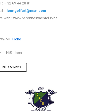
l : + 32 69 44 20 81
il :
leongoffart@msn.com
ite web : www.peronnesyachtclub.be
PW-MI :
Fiche
is :
NtS : local
PLUS D'INFOS