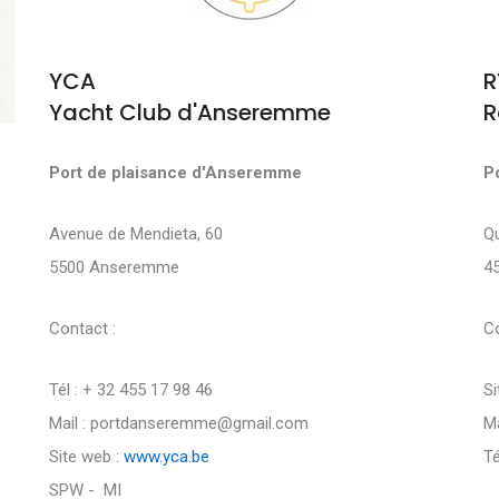
YCA
R
Yacht Club d'Anseremme
R
Port de plaisance d'Anseremme
P
Avenue de Mendieta, 60
Q
5500 Anseremme
4
Contact :
Co
Tél : + 32 455 17 98 46
Si
Mail : portdanseremme@gmail.com
Ma
Site web :
www.yca.be
Té
SPW - MI