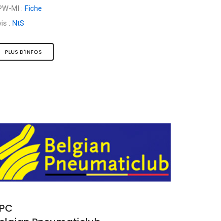
PW-MI :
Fiche
is :
NtS
PLUS D'INFOS
PC