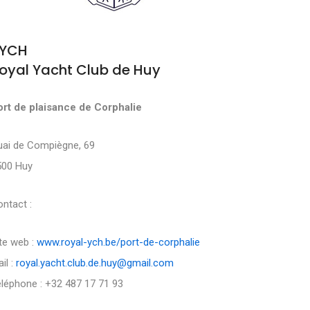
YCH
oyal Yacht Club de Huy
ort de plaisance de Corphalie
uai de Compiègne, 69
500 Huy
ntact :
te web :
www.royal-ych.be/port-de-corphalie
il :
royal.yacht.club.de.huy@gmail.com
léphone : +32 487 17 71 93