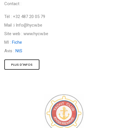
Contact :
Tél : +32 487 20 05 79
Mail :i
Info@hycw.be
Site web : www.hycw.be
MI :
Fiche
Avis :
NtS
PLUS D'INFOS