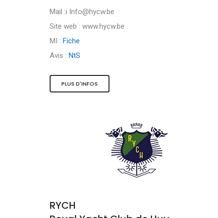
Mail :i
Info@hycw.be
Site web : www.hycw.be
MI :
Fiche
Avis :
NtS
PLUS D'INFOS
RYCH