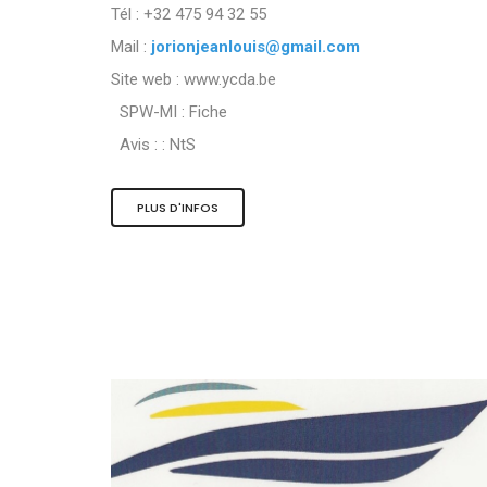
Tél : +32 475 94 32 55
Mail :
jorionjeanlouis@gmail.com
Site web : www.ycda.be
SPW-MI :
Fiche
Avis : :
NtS
PLUS D'INFOS