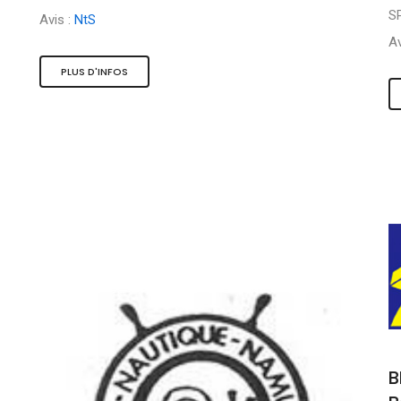
S
Avis :
NtS
Av
PLUS D'INFOS
B