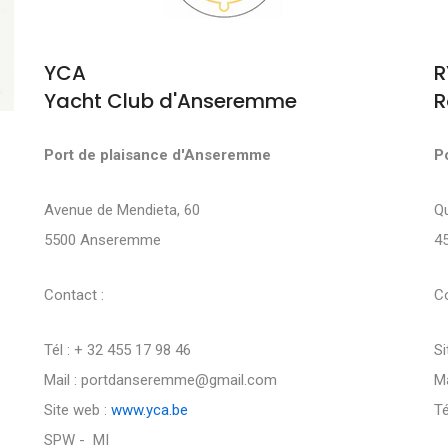
YCA
R
Yacht Club d'Anseremme
R
Port de plaisance d'Anseremme
P
Avenue de Mendieta, 60
Q
5500 Anseremme
4
Contact :
Co
Tél : + 32 455 17 98 46
Si
Mail : portdanseremme@gmail.com
Ma
Site web :
www.yca.be
Té
SPW - MI