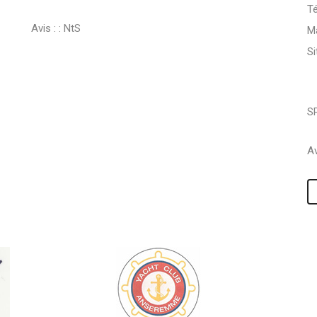
Té
Avis : :
NtS
Ma
S
S
Av