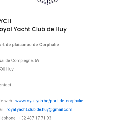
YCH
oyal Yacht Club de Huy
ort de plaisance de Corphalie
uai de Compiègne, 69
500 Huy
ntact :
te web :
www.royal-ych.be/port-de-corphalie
il :
royal.yacht.club.de.huy@gmail.com
léphone : +32 487 17 71 93