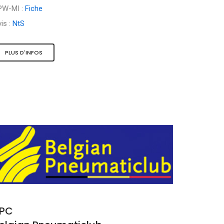
PW-MI :
Fiche
is :
NtS
PLUS D'INFOS
PC