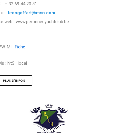
l : + 32 69 44 20 81
il :
leongoffart@msn.com
ite web : www.peronnesyachtclub.be
PW-MI :
Fiche
is :
NtS : local
PLUS D'INFOS