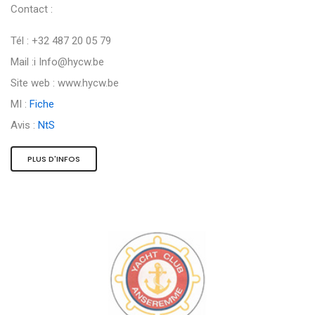
Contact :
Tél : +32 487 20 05 79
Mail :i
Info@hycw.be
Site web : www.hycw.be
MI :
Fiche
Avis :
NtS
PLUS D'INFOS