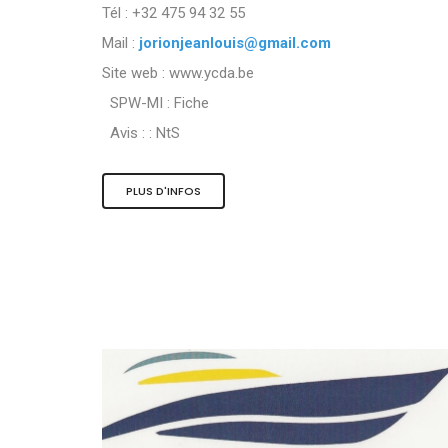
Tél : +32 475 94 32 55
Mail :
jorionjeanlouis@gmail.com
Site web : www.ycda.be
SPW-MI :
Fiche
Avis : :
NtS
PLUS D'INFOS