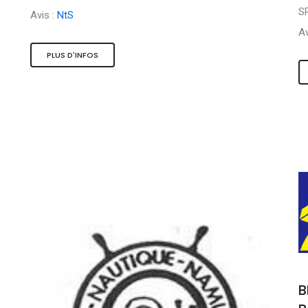
S
Avis :
NtS
Av
PLUS D'INFOS
B