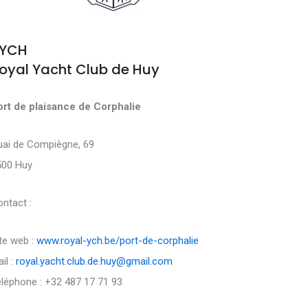
YCH
oyal Yacht Club de Huy
ort de plaisance de Corphalie
uai de Compiègne, 69
500 Huy
ntact :
te web :
www.royal-ych.be/port-de-corphalie
il :
royal.yacht.club.de.huy@gmail.com
léphone : +32 487 17 71 93