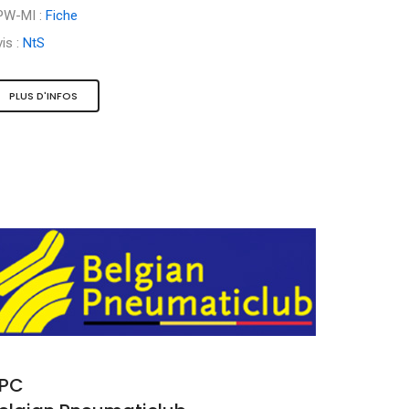
PW-MI :
Fiche
is :
NtS
PLUS D'INFOS
PC