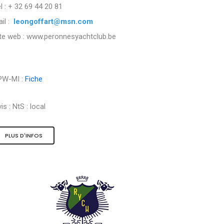
l : + 32 69 44 20 81
il :
leongoffart@msn.com
ite web : www.peronnesyachtclub.be
PW-MI :
Fiche
is :
NtS : local
PLUS D'INFOS