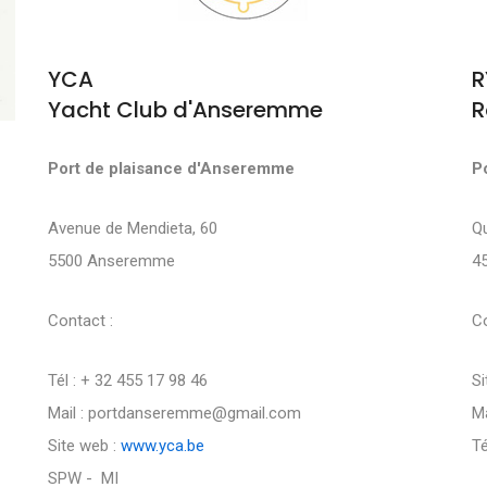
YCA
R
Yacht Club d'Anseremme
R
Port de plaisance d'Anseremme
P
Avenue de Mendieta, 60
Q
5500 Anseremme
4
Contact :
Co
Tél : + 32 455 17 98 46
Si
Mail : portdanseremme@gmail.com
Ma
Site web :
www.yca.be
Té
SPW - MI