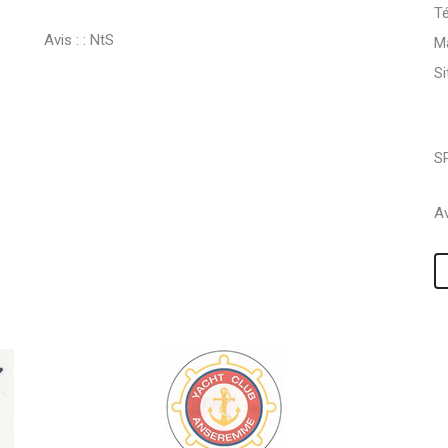
Té
Avis : :
NtS
Ma
S
S
Av