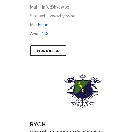
Mail :i
Info@hycw.be
Site web : www.hycw.be
MI :
Fiche
Avis :
NtS
PLUS D'INFOS
RYCH