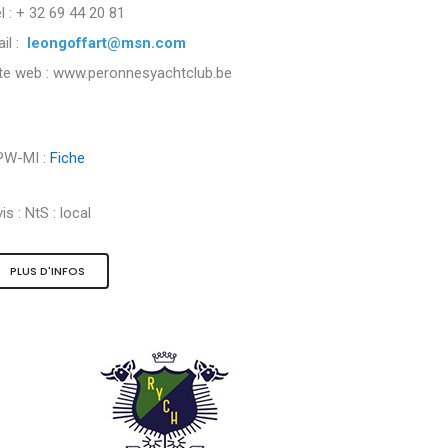
l : + 32 69 44 20 81
il :
leongoffart@msn.com
ite web : www.peronnesyachtclub.be
PW-MI :
Fiche
is :
NtS : local
PLUS D'INFOS