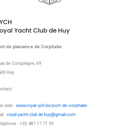
YCH
oyal Yacht Club de Huy
ort de plaisance de Corphalie
uai de Compiègne, 69
500 Huy
ntact :
te web :
www.royal-ych.be/port-de-corphalie
il :
royal.yacht.club.de.huy@gmail.com
léphone : +32 487 17 71 93