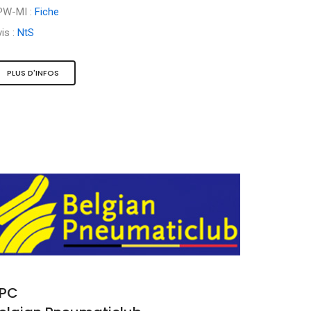
PW-MI :
Fiche
is :
NtS
PLUS D'INFOS
PC