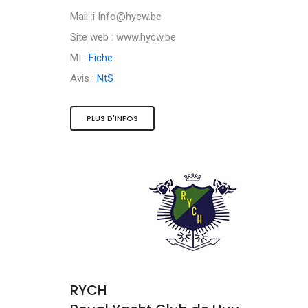
Mail :i
Info@hycw.be
Site web : www.hycw.be
MI :
Fiche
Avis :
NtS
PLUS D'INFOS
RYCH