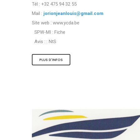
Tél : +32 475 94 32 55
Mail :
jorionjeanlouis@gmail.com
Site web : www.ycda.be
SPW-MI :
Fiche
Avis : :
NtS
PLUS D'INFOS