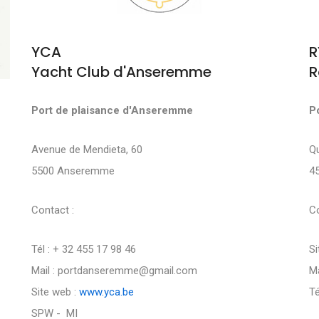
YCA
R
Yacht Club d'Anseremme
R
Port de plaisance d'Anseremme
P
Avenue de Mendieta, 60
Q
5500 Anseremme
4
Contact :
Co
Tél : + 32 455 17 98 46
Si
Mail : portdanseremme@gmail.com
Ma
Site web :
www.yca.be
Té
SPW - MI