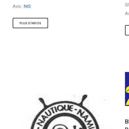
S
Avis :
NtS
Av
PLUS D'INFOS
B