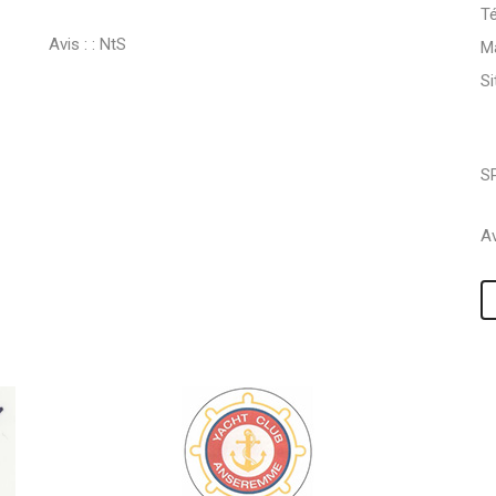
Té
Avis : :
NtS
Ma
S
S
Av