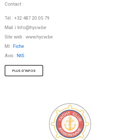
Contact :
Tél : +32 487 20 05 79
Mail :i
Info@hycw.be
Site web : www.hycw.be
MI :
Fiche
Avis :
NtS
PLUS D'INFOS