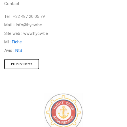
Contact :
Tél : +32 487 20 05 79
Mail :i
Info@hycw.be
Site web : www.hycw.be
MI :
Fiche
Avis :
NtS
PLUS D'INFOS