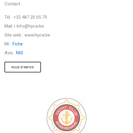
Contact :
Tél : +32 487 20 05 79
Mail :i
Info@hycw.be
Site web : www.hycw.be
MI :
Fiche
Avis :
NtS
PLUS D'INFOS