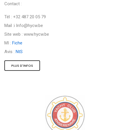
Contact :
Tél : +32 487 20 05 79
Mail :i
Info@hycw.be
Site web : www.hycw.be
MI :
Fiche
Avis :
NtS
PLUS D'INFOS