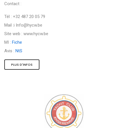
Contact :
Tél : +32 487 20 05 79
Mail :i
Info@hycw.be
Site web : www.hycw.be
MI :
Fiche
Avis :
NtS
PLUS D'INFOS