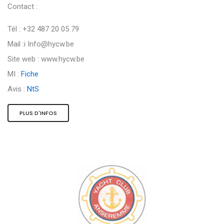
Contact :
Tél : +32 487 20 05 79
Mail :i
Info@hycw.be
Site web : www.hycw.be
MI :
Fiche
Avis :
NtS
PLUS D'INFOS