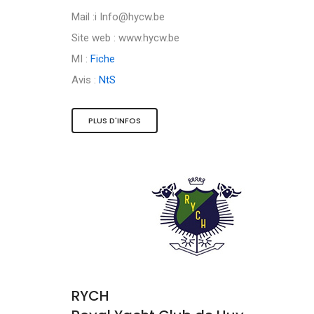
Mail :i
Info@hycw.be
Site web : www.hycw.be
MI :
Fiche
Avis :
NtS
PLUS D'INFOS
RYCH