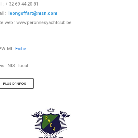
l : + 32 69 44 20 81
il :
leongoffart@msn.com
ite web : www.peronnesyachtclub.be
PW-MI :
Fiche
is :
NtS : local
PLUS D'INFOS