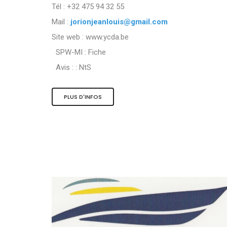
Tél : +32 475 94 32 55
Mail :
jorionjeanlouis@gmail.com
Site web : www.ycda.be
SPW-MI :
Fiche
Avis : :
NtS
PLUS D'INFOS