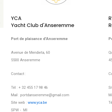
YCA
R
Yacht Club d'Anseremme
R
Port de plaisance d'Anseremme
P
Avenue de Mendieta, 60
Q
5500 Anseremme
4
Contact :
Co
Tél : + 32 455 17 98 46
Si
Mail : portdanseremme@gmail.com
Ma
Site web :
www.yca.be
Té
SPW - MI