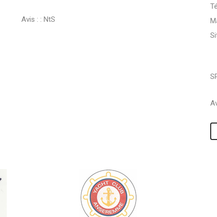
Té
Avis : :
NtS
Ma
S
S
Av