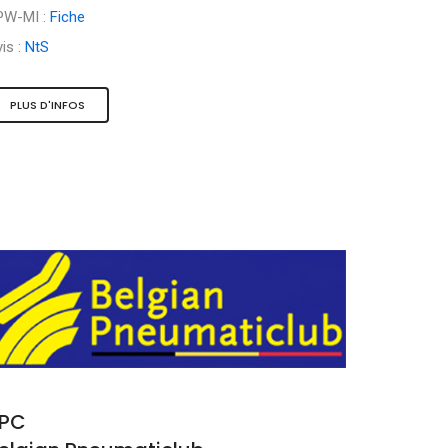
PW-MI :
Fiche
is :
NtS
PLUS D'INFOS
PC