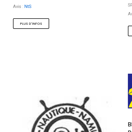
S
Avis :
NtS
Av
PLUS D'INFOS
B