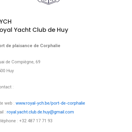
YCH
oyal Yacht Club de Huy
ort de plaisance de Corphalie
uai de Compiègne, 69
500 Huy
ntact :
te web :
www.royal-ych.be/port-de-corphalie
il :
royal.yacht.club.de.huy@gmail.com
léphone : +32 487 17 71 93