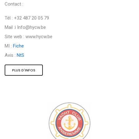
Contact :
Tél : +32 487 20 05 79
Mail :i
Info@hycw.be
Site web : www.hycw.be
MI :
Fiche
Avis :
NtS
PLUS D'INFOS