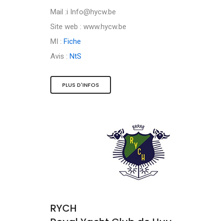
Mail :i
Info@hycw.be
Site web : www.hycw.be
MI :
Fiche
Avis :
NtS
PLUS D'INFOS
RYCH