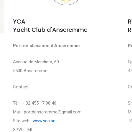
YCA
R
Yacht Club d'Anseremme
R
Port de plaisance d'Anseremme
P
Avenue de Mendieta, 60
Q
5500 Anseremme
4
Contact :
Co
Tél : + 32 455 17 98 46
Si
Mail : portdanseremme@gmail.com
Ma
Site web :
www.yca.be
Té
SPW - MI