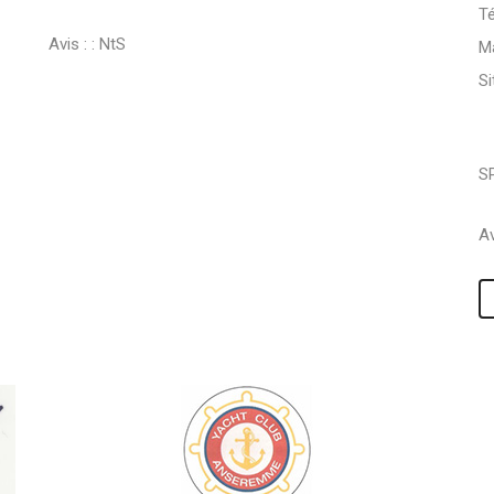
Té
Avis : :
NtS
Ma
S
S
Av