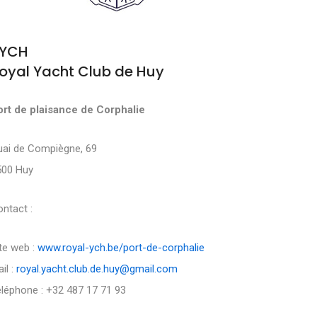
YCH
oyal Yacht Club de Huy
ort de plaisance de Corphalie
uai de Compiègne, 69
500 Huy
ntact :
te web :
www.royal-ych.be/port-de-corphalie
il :
royal.yacht.club.de.huy@gmail.com
léphone : +32 487 17 71 93