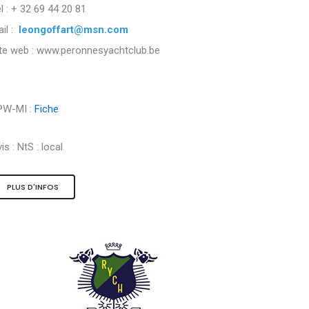
l : + 32 69 44 20 81
il :
leongoffart@msn.com
ite web : www.peronnesyachtclub.be
PW-MI :
Fiche
is :
NtS : local
PLUS D'INFOS