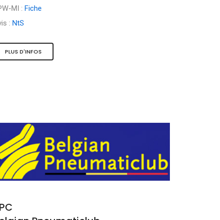
PW-MI :
Fiche
is :
NtS
PLUS D'INFOS
PC