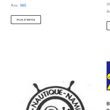
S
Avis :
NtS
Av
PLUS D'INFOS
B