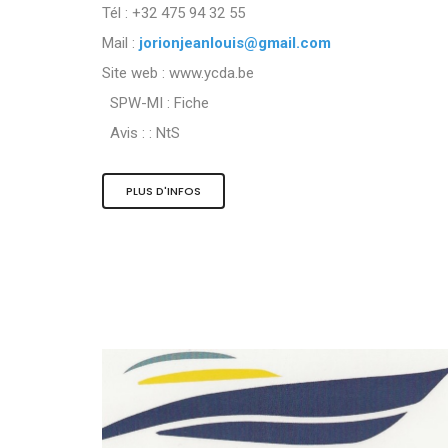
Tél : +32 475 94 32 55
Mail :
jorionjeanlouis@gmail.com
Site web : www.ycda.be
SPW-MI :
Fiche
Avis : :
NtS
PLUS D'INFOS