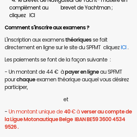
4. le brevet de Navigateur de Yacht- matière en
complément au brevet de Yachtman ;
cliquez
ICI
Comment s'inscrire aux examens ?
L'inscription aux examens
théoriques
se fait
directement en ligne sur le site du SPFMT cliquez
ICI
.
Les paiements se font de la façon suivante :
- Un montant de 44 € à
payer en ligne
au SPFMT
pour
chaque
examen théorique auquel vous désirez
participer,
et
-
Un montant unique de
40
€ à
verser au compte de
la Ligue Motonautique Belge IBAN BE59 3600 4534
9526 .