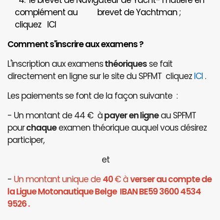
4. le brevet de Navigateur de Yacht- matière en
complément au brevet de Yachtman ;
cliquez
ICI
Comment s'inscrire aux examens ?
L'inscription aux examens
théoriques
se fait
directement en ligne sur le site du SPFMT cliquez
ICI
.
Les paiements se font de la façon suivante :
- Un montant de 44 € à
payer en ligne
au SPFMT
pour
chaque
examen théorique auquel vous désirez
participer,
et
-
Un montant unique de
40
€ à
verser au compte de
la Ligue Motonautique Belge IBAN BE59 3600 4534
9526 .