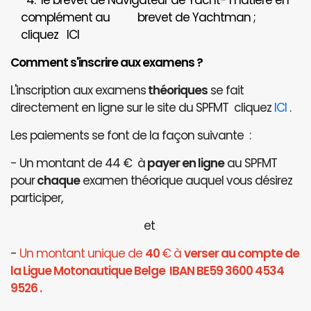
4. le brevet de Navigateur de Yacht- matière en
complément au brevet de Yachtman ;
cliquez
ICI
Comment s'inscrire aux examens ?
L'inscription aux examens
théoriques
se fait
directement en ligne sur le site du SPFMT cliquez
ICI
.
Les paiements se font de la façon suivante :
- Un montant de 44 € à
payer en ligne
au SPFMT
pour
chaque
examen théorique auquel vous désirez
participer,
et
-
Un montant unique de
40
€ à
verser au compte de
la Ligue Motonautique Belge IBAN BE59 3600 4534
9526 .