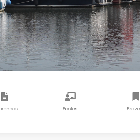
urances
Ecoles
Breve