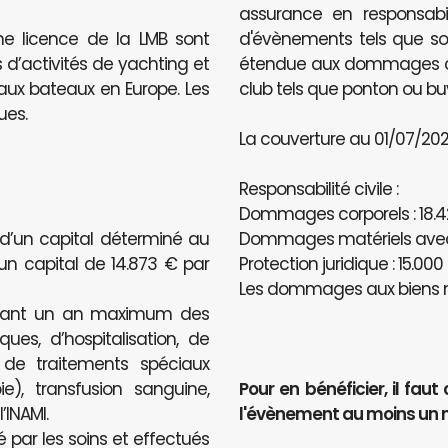
assurance en responsabili
ne licence de la LMB sont
d'évènements tels que sou
 d’activités de yachting et
étendue aux dommages caus
e aux bateaux en Europe. Les
club tels que ponton ou bu
ues.
La couverture au 01/07/2020
Responsabilité civile :
Dommages corporels : 18.4
 d’un capital déterminé au
Dommages matériels avec u
’un capital de 14.873 € par
Protection juridique : 15.000
Les dommages aux biens n
ndant un an maximum des
ues, d’hospitalisation, de
, de traitements spéciaux
e), transfusion sanguine,
Pour en bénéficier, il f
INAMI.
l'évènement au moins un 
é par les soins et effectués