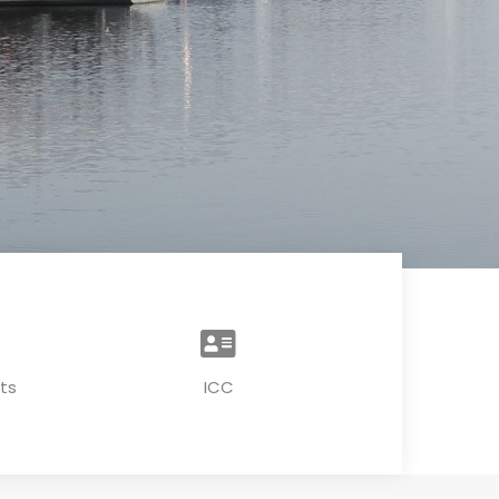
ts
ICC