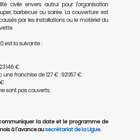
té civile envers autrui pour l'organisation
per, barbecue ou soirée. La couverture est
és par les installations ou le matériel du
vette.
 est la suivante :
23.146 €
ne franchise de 127 € : 921.157 €
 €
e sont pas couverts.
aut communiquer la date et le programme de
mois à l'avance au
secrétariat de la Ligue
.