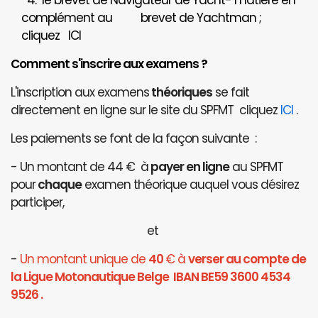
4. le brevet de Navigateur de Yacht- matière en
complément au brevet de Yachtman ;
cliquez
ICI
Comment s'inscrire aux examens ?
L'inscription aux examens
théoriques
se fait
directement en ligne sur le site du SPFMT cliquez
ICI
.
Les paiements se font de la façon suivante :
- Un montant de 44 € à
payer en ligne
au SPFMT
pour
chaque
examen théorique auquel vous désirez
participer,
et
-
Un montant unique de
40
€ à
verser au compte de
la Ligue Motonautique Belge IBAN BE59 3600 4534
9526 .