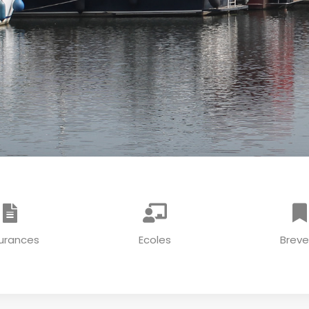
urances
Ecoles
Breve