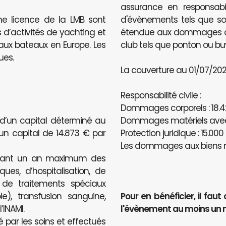
assurance en responsabili
ne licence de la LMB sont
d'évènements tels que sou
 d’activités de yachting et
étendue aux dommages caus
e aux bateaux en Europe. Les
club tels que ponton ou bu
ues.
La couverture au 01/07/2020
Responsabilité civile :
Dommages corporels : 18.4
 d’un capital déterminé au
Dommages matériels avec u
’un capital de 14.873 € par
Protection juridique : 15.000
Les dommages aux biens n
ndant un an maximum des
ues, d’hospitalisation, de
, de traitements spéciaux
e), transfusion sanguine,
Pour en bénéficier, il f
INAMI.
l'évènement au moins un 
é par les soins et effectués