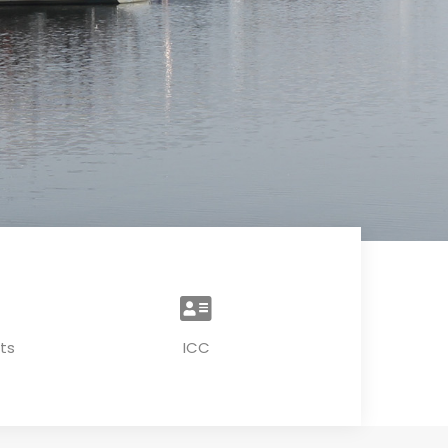
ts
ICC