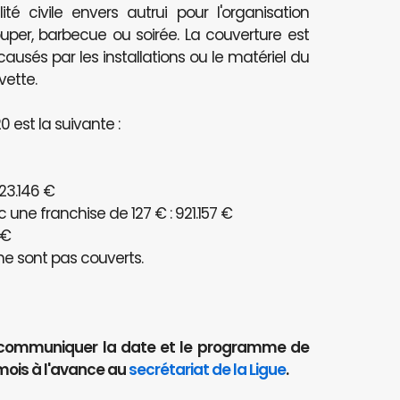
té civile envers autrui pour l'organisation
per, barbecue ou soirée. La couverture est
és par les installations ou le matériel du
vette.
 est la suivante :
23.146 €
ne franchise de 127 € : 921.157 €
 €
e sont pas couverts.
aut communiquer la date et le programme de
mois à l'avance au
secrétariat de la Ligue
.