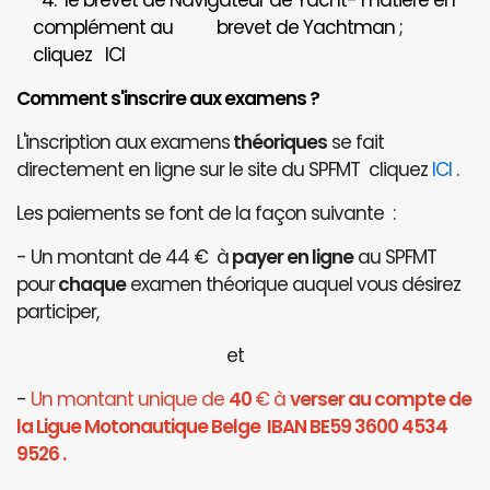
4. le brevet de Navigateur de Yacht- matière en
complément au brevet de Yachtman ;
cliquez
ICI
Comment s'inscrire aux examens ?
L'inscription aux examens
théoriques
se fait
directement en ligne sur le site du SPFMT cliquez
ICI
.
Les paiements se font de la façon suivante :
- Un montant de 44 € à
payer en ligne
au SPFMT
pour
chaque
examen théorique auquel vous désirez
participer,
et
-
Un montant unique de
40
€ à
verser au compte de
la Ligue Motonautique Belge IBAN BE59 3600 4534
9526 .