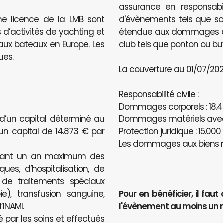
assurance en responsabili
ne licence de la LMB sont
d'évènements tels que sou
 d’activités de yachting et
étendue aux dommages caus
e aux bateaux en Europe. Les
club tels que ponton ou bu
ues.
La couverture au 01/07/2020
Responsabilité civile :
Dommages corporels : 18.4
 d’un capital déterminé au
Dommages matériels avec u
’un capital de 14.873 € par
Protection juridique : 15.000
Les dommages aux biens n
ndant un an maximum des
ues, d’hospitalisation, de
, de traitements spéciaux
e), transfusion sanguine,
Pour en bénéficier, il f
INAMI.
l'évènement au moins un 
é par les soins et effectués