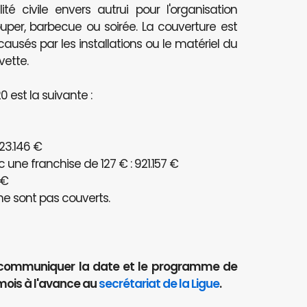
té civile envers autrui pour l'organisation
per, barbecue ou soirée. La couverture est
és par les installations ou le matériel du
vette.
 est la suivante :
23.146 €
ne franchise de 127 € : 921.157 €
 €
e sont pas couverts.
aut communiquer la date et le programme de
mois à l'avance au
secrétariat de la Ligue
.