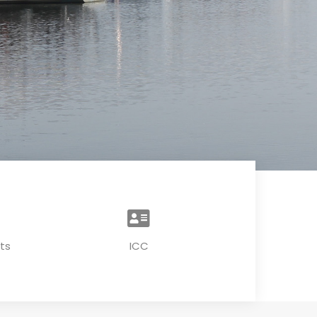
ts
ICC