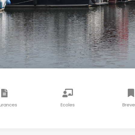
urances
Ecoles
Breve