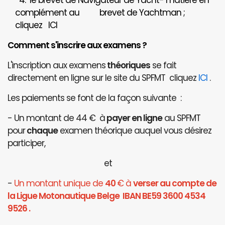
4. le brevet de Navigateur de Yacht- matière en
complément au brevet de Yachtman ;
cliquez
ICI
Comment s'inscrire aux examens ?
L'inscription aux examens
théoriques
se fait
directement en ligne sur le site du SPFMT cliquez
ICI
.
Les paiements se font de la façon suivante :
- Un montant de 44 € à
payer en ligne
au SPFMT
pour
chaque
examen théorique auquel vous désirez
participer,
et
-
Un montant unique de
40
€ à
verser au compte de
la Ligue Motonautique Belge IBAN BE59 3600 4534
9526 .