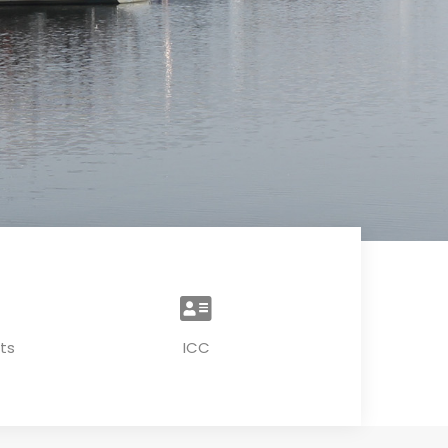
ts
ICC