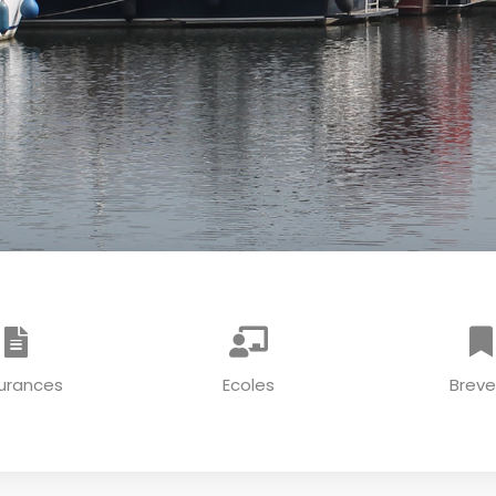
urances
Ecoles
Breve