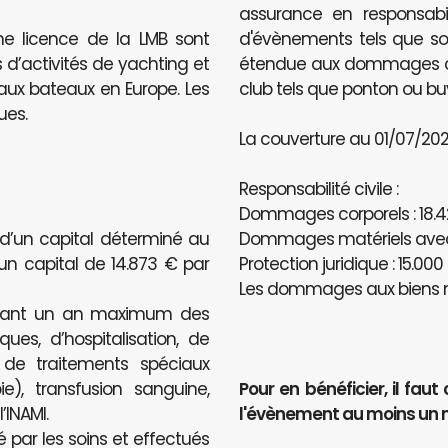
assurance en responsabili
ne licence de la LMB sont
d'évènements tels que sou
 d’activités de yachting et
étendue aux dommages caus
e aux bateaux en Europe. Les
club tels que ponton ou bu
ues.
La couverture au 01/07/2020
Responsabilité civile :
Dommages corporels : 18.4
 d’un capital déterminé au
Dommages matériels avec u
’un capital de 14.873 € par
Protection juridique : 15.000
Les dommages aux biens n
ndant un an maximum des
ues, d’hospitalisation, de
, de traitements spéciaux
e), transfusion sanguine,
Pour en bénéficier, il f
INAMI.
l'évènement au moins un 
é par les soins et effectués