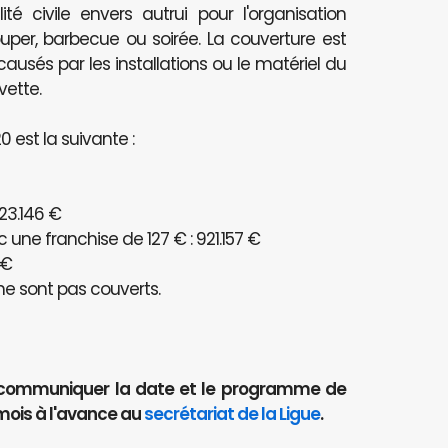
té civile envers autrui pour l'organisation
per, barbecue ou soirée. La couverture est
és par les installations ou le matériel du
vette.
 est la suivante :
23.146 €
ne franchise de 127 € : 921.157 €
 €
e sont pas couverts.
aut communiquer la date et le programme de
mois à l'avance au
secrétariat de la Ligue
.