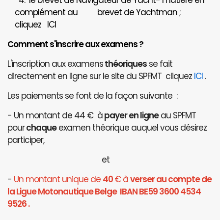
4. le brevet de Navigateur de Yacht- matière en
complément au brevet de Yachtman ;
cliquez
ICI
Comment s'inscrire aux examens ?
L'inscription aux examens
théoriques
se fait
directement en ligne sur le site du SPFMT cliquez
ICI
.
Les paiements se font de la façon suivante :
- Un montant de 44 € à
payer en ligne
au SPFMT
pour
chaque
examen théorique auquel vous désirez
participer,
et
-
Un montant unique de
40
€ à
verser au compte de
la Ligue Motonautique Belge IBAN BE59 3600 4534
9526 .