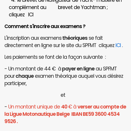
4. le brevet de Navigateur de Yacht- matière en
complément au brevet de Yachtman ;
cliquez
ICI
Comment s'inscrire aux examens ?
L'inscription aux examens
théoriques
se fait
directement en ligne sur le site du SPFMT cliquez
ICI
.
Les paiements se font de la façon suivante :
- Un montant de 44 € à
payer en ligne
au SPFMT
pour
chaque
examen théorique auquel vous désirez
participer,
et
-
Un montant unique de
40
€ à
verser au compte de
la Ligue Motonautique Belge IBAN BE59 3600 4534
9526 .