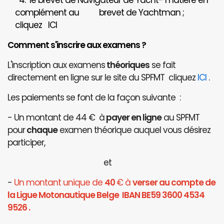
4. le brevet de Navigateur de Yacht- matière en
complément au brevet de Yachtman ;
cliquez
ICI
Comment s'inscrire aux examens ?
L'inscription aux examens
théoriques
se fait
directement en ligne sur le site du SPFMT cliquez
ICI
.
Les paiements se font de la façon suivante :
- Un montant de 44 € à
payer en ligne
au SPFMT
pour
chaque
examen théorique auquel vous désirez
participer,
et
-
Un montant unique de
40
€ à
verser au compte de
la Ligue Motonautique Belge IBAN BE59 3600 4534
9526 .