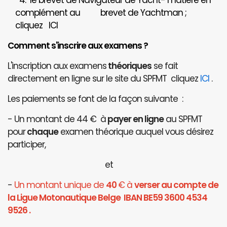
4. le brevet de Navigateur de Yacht- matière en
complément au brevet de Yachtman ;
cliquez
ICI
Comment s'inscrire aux examens ?
L'inscription aux examens
théoriques
se fait
directement en ligne sur le site du SPFMT cliquez
ICI
.
Les paiements se font de la façon suivante :
- Un montant de 44 € à
payer en ligne
au SPFMT
pour
chaque
examen théorique auquel vous désirez
participer,
et
-
Un montant unique de
40
€ à
verser au compte de
la Ligue Motonautique Belge IBAN BE59 3600 4534
9526 .