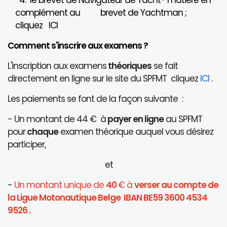
4. le brevet de Navigateur de Yacht- matière en
complément au brevet de Yachtman ;
cliquez
ICI
Comment s'inscrire aux examens ?
L'inscription aux examens
théoriques
se fait
directement en ligne sur le site du SPFMT cliquez
ICI
.
Les paiements se font de la façon suivante :
- Un montant de 44 € à
payer en ligne
au SPFMT
pour
chaque
examen théorique auquel vous désirez
participer,
et
-
Un montant unique de
40
€ à
verser au compte de
la Ligue Motonautique Belge IBAN BE59 3600 4534
9526 .