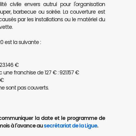
té civile envers autrui pour l'organisation
per, barbecue ou soirée. La couverture est
és par les installations ou le matériel du
vette.
 est la suivante :
23.146 €
ne franchise de 127 € : 921.157 €
 €
e sont pas couverts.
aut communiquer la date et le programme de
mois à l'avance au
secrétariat de la Ligue
.