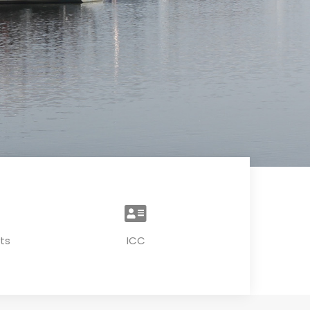
ts
ICC