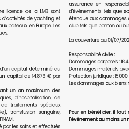
assurance en responsabili
ne licence de la LMB sont
d'évènements tels que sou
 d’activités de yachting et
étendue aux dommages caus
e aux bateaux en Europe. Les
club tels que ponton ou bu
ues.
La couverture au 01/07/2020
Responsabilité civile :
Dommages corporels : 18.4
 d’un capital déterminé au
Dommages matériels avec u
’un capital de 14.873 € par
Protection juridique : 15.000
Les dommages aux biens n
ndant un an maximum des
ues, d’hospitalisation, de
, de traitements spéciaux
e), transfusion sanguine,
Pour en bénéficier, il f
INAMI.
l'évènement au moins un 
é par les soins et effectués