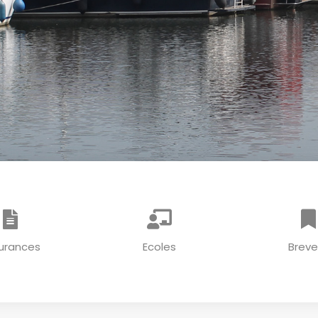
urances
Ecoles
Breve