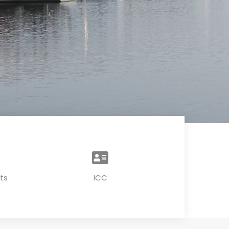
ts
ICC