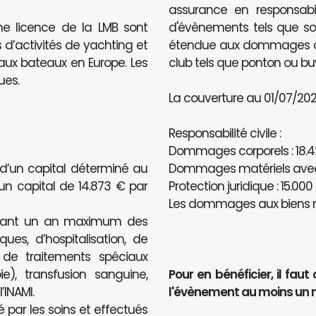
assurance en responsabili
ne licence de la LMB sont
d'évènements tels que sou
 d’activités de yachting et
étendue aux dommages caus
e aux bateaux en Europe. Les
club tels que ponton ou bu
ues.
La couverture au 01/07/2020
Responsabilité civile :
Dommages corporels : 18.4
 d’un capital déterminé au
Dommages matériels avec u
’un capital de 14.873 € par
Protection juridique : 15.000
Les dommages aux biens n
ndant un an maximum des
ues, d’hospitalisation, de
, de traitements spéciaux
e), transfusion sanguine,
Pour en bénéficier, il f
INAMI.
l'évènement au moins un 
é par les soins et effectués