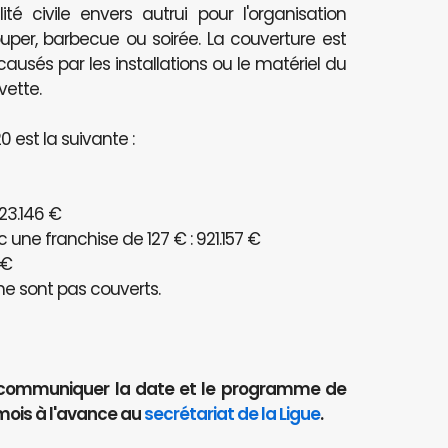
té civile envers autrui pour l'organisation
per, barbecue ou soirée. La couverture est
és par les installations ou le matériel du
vette.
 est la suivante :
23.146 €
ne franchise de 127 € : 921.157 €
 €
e sont pas couverts.
aut communiquer la date et le programme de
mois à l'avance au
secrétariat de la Ligue
.