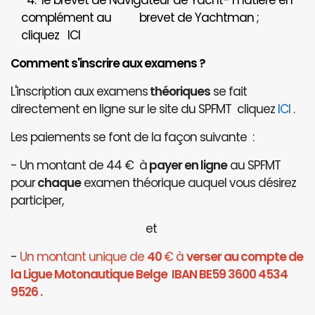
4. le brevet de Navigateur de Yacht- matière en
complément au brevet de Yachtman ;
cliquez
ICI
Comment s'inscrire aux examens ?
L'inscription aux examens
théoriques
se fait
directement en ligne sur le site du SPFMT cliquez
ICI
.
Les paiements se font de la façon suivante :
- Un montant de 44 € à
payer en ligne
au SPFMT
pour
chaque
examen théorique auquel vous désirez
participer,
et
-
Un montant unique de
40
€ à
verser au compte de
la Ligue Motonautique Belge IBAN BE59 3600 4534
9526 .