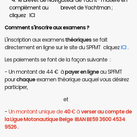
4. le brevet de Navigateur de Yacht- matière en
complément au brevet de Yachtman ;
cliquez
ICI
Comment s'inscrire aux examens ?
L'inscription aux examens
théoriques
se fait
directement en ligne sur le site du SPFMT cliquez
ICI
.
Les paiements se font de la façon suivante :
- Un montant de 44 € à
payer en ligne
au SPFMT
pour
chaque
examen théorique auquel vous désirez
participer,
et
-
Un montant unique de
40
€ à
verser au compte de
la Ligue Motonautique Belge IBAN BE59 3600 4534
9526 .