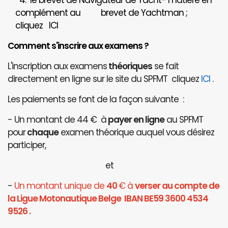
4. le brevet de Navigateur de Yacht- matière en
complément au brevet de Yachtman ;
cliquez
ICI
Comment s'inscrire aux examens ?
L'inscription aux examens
théoriques
se fait
directement en ligne sur le site du SPFMT cliquez
ICI
.
Les paiements se font de la façon suivante :
- Un montant de 44 € à
payer en ligne
au SPFMT
pour
chaque
examen théorique auquel vous désirez
participer,
et
-
Un montant unique de
40
€ à
verser au compte de
la Ligue Motonautique Belge IBAN BE59 3600 4534
9526 .