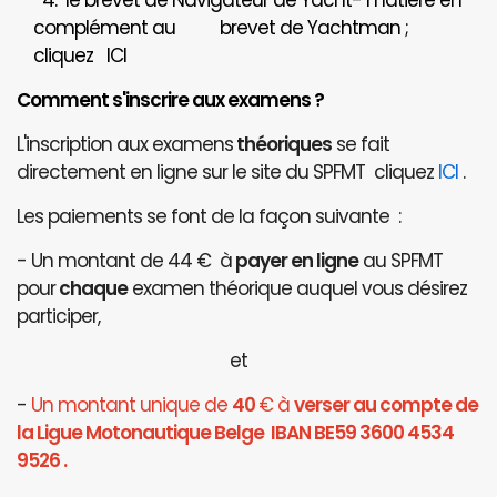
4. le brevet de Navigateur de Yacht- matière en
complément au brevet de Yachtman ;
cliquez
ICI
Comment s'inscrire aux examens ?
L'inscription aux examens
théoriques
se fait
directement en ligne sur le site du SPFMT cliquez
ICI
.
Les paiements se font de la façon suivante :
- Un montant de 44 € à
payer en ligne
au SPFMT
pour
chaque
examen théorique auquel vous désirez
participer,
et
-
Un montant unique de
40
€ à
verser au compte de
la Ligue Motonautique Belge IBAN BE59 3600 4534
9526 .