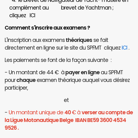
4. le brevet de Navigateur de Yacht- matière en
complément au brevet de Yachtman ;
cliquez
ICI
Comment s'inscrire aux examens ?
L'inscription aux examens
théoriques
se fait
directement en ligne sur le site du SPFMT cliquez
ICI
.
Les paiements se font de la façon suivante :
- Un montant de 44 € à
payer en ligne
au SPFMT
pour
chaque
examen théorique auquel vous désirez
participer,
et
-
Un montant unique de
40
€ à
verser au compte de
la Ligue Motonautique Belge IBAN BE59 3600 4534
9526 .