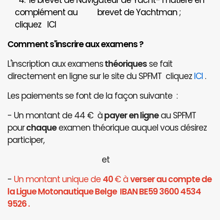
4. le brevet de Navigateur de Yacht- matière en
complément au brevet de Yachtman ;
cliquez
ICI
Comment s'inscrire aux examens ?
L'inscription aux examens
théoriques
se fait
directement en ligne sur le site du SPFMT cliquez
ICI
.
Les paiements se font de la façon suivante :
- Un montant de 44 € à
payer en ligne
au SPFMT
pour
chaque
examen théorique auquel vous désirez
participer,
et
-
Un montant unique de
40
€ à
verser au compte de
la Ligue Motonautique Belge IBAN BE59 3600 4534
9526 .