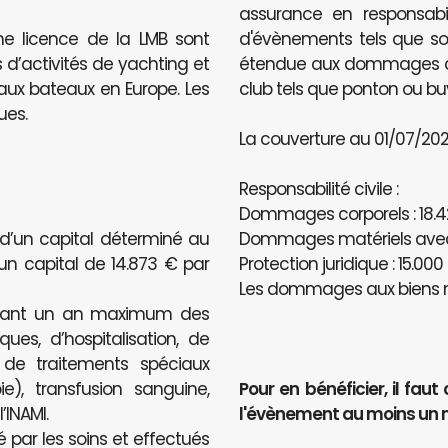
assurance en responsabili
ne licence de la LMB sont
d'évènements tels que sou
 d’activités de yachting et
étendue aux dommages caus
e aux bateaux en Europe. Les
club tels que ponton ou bu
ues.
La couverture au 01/07/2020
Responsabilité civile :
Dommages corporels : 18.4
 d’un capital déterminé au
Dommages matériels avec u
’un capital de 14.873 € par
Protection juridique : 15.000
Les dommages aux biens n
ndant un an maximum des
ues, d’hospitalisation, de
, de traitements spéciaux
e), transfusion sanguine,
Pour en bénéficier, il f
INAMI.
l'évènement au moins un 
é par les soins et effectués