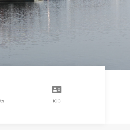
ts
ICC