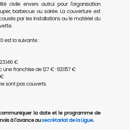
té civile envers autrui pour l'organisation
per, barbecue ou soirée. La couverture est
és par les installations ou le matériel du
vette.
 est la suivante :
23.146 €
ne franchise de 127 € : 921.157 €
 €
e sont pas couverts.
aut communiquer la date et le programme de
mois à l'avance au
secrétariat de la Ligue
.