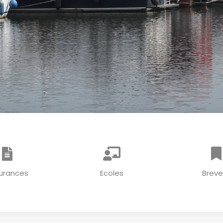
urances
Ecoles
Breve