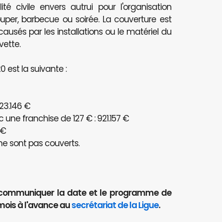
té civile envers autrui pour l'organisation
per, barbecue ou soirée. La couverture est
és par les installations ou le matériel du
vette.
 est la suivante :
23.146 €
ne franchise de 127 € : 921.157 €
 €
e sont pas couverts.
aut communiquer la date et le programme de
mois à l'avance au
secrétariat de la Ligue
.