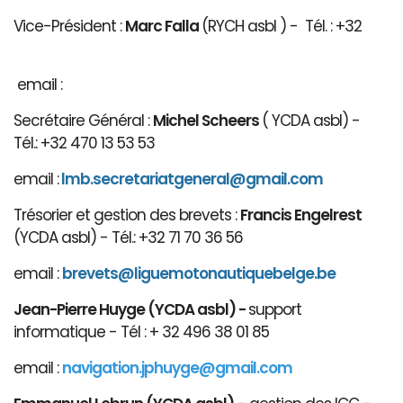
Vice-Président :
Marc Falla
(RYCH asbl ) - Tél. : +32
email :
Secrétaire Général :
Michel Scheers
( YCDA asbl) -
Tél.: +32 470 13 53 53
email :
lmb.secretariatgeneral@gmail.com
Trésorier et gestion des brevets :
Francis Engelrest
(YCDA asbl) - Tél.: +32 71 70 36 56
email :
brevets@ligue
motonautiqu
ebelge.be
Jean-Pierre Huyge (YCDA asbl) -
support
informatique - Tél : + 32 496 38 01 85
email :
navigation.jphuyge@gmail.com