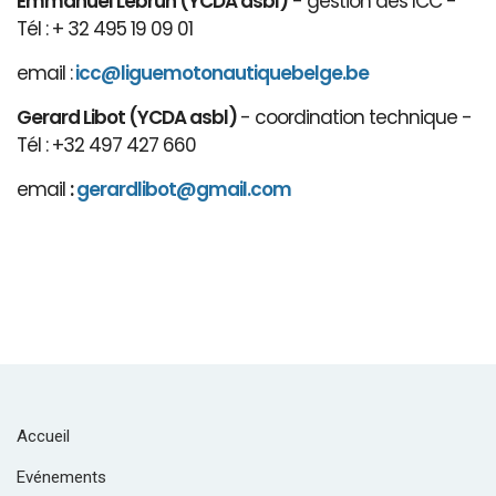
Emmanuel Lebrun (YCDA asbl)
- gestion des ICC -
Tél : + 32 495 19 09 01
email :
icc@liguemotonautiquebelge.be
Gerard Libot (YCDA asbl)
- coordination technique -
Tél : +32 497 427 660
email
:
gerardlibot@gmail.com
Accueil
Evénements