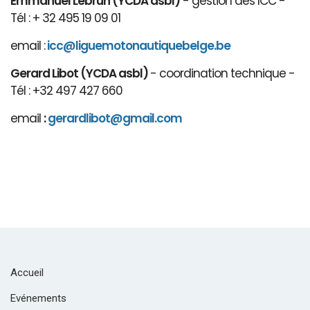
Emmanuel Lebrun (YCDA asbl)
- gestion des ICC -
Tél : + 32 495 19 09 01
email :
icc@liguemotonautiquebelge.be
Gerard Libot (YCDA asbl)
- coordination technique -
Tél : +32 497 427 660
email
:
gerardlibot@gmail.com
Accueil
Evénements