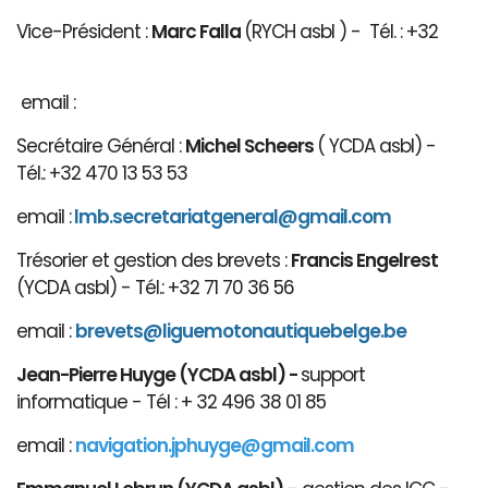
Vice-Président :
Marc Falla
(RYCH asbl ) - Tél. : +32
email :
Secrétaire Général :
Michel Scheers
( YCDA asbl) -
Tél.: +32 470 13 53 53
email :
lmb.secretariatgeneral@gmail.com
Trésorier et gestion des brevets :
Francis Engelrest
(YCDA asbl) - Tél.: +32 71 70 36 56
email :
brevets@ligue
motonautiqu
ebelge.be
Jean-Pierre Huyge (YCDA asbl) -
support
informatique - Tél : + 32 496 38 01 85
email :
navigation.jphuyge@gmail.com