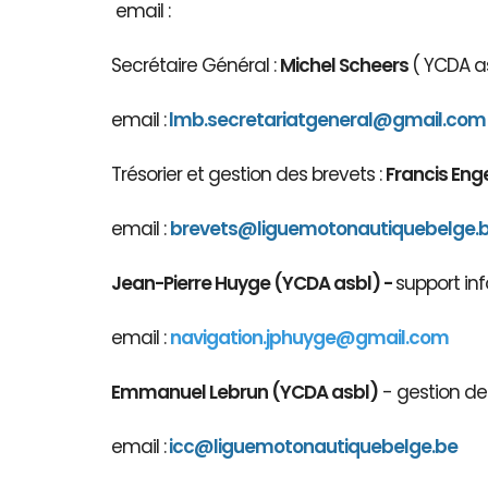
email :
Secrétaire Général :
Michel Scheers
( YCDA as
email :
lmb.secretariatgeneral@gmail.com
Trésorier et gestion des brevets :
Francis Eng
email :
brevets@ligue
motonautiqu
ebelge.
Jean-Pierre Huyge (YCDA asbl) -
support inf
email :
navigation.jphuyge@gmail.com
Emmanuel Lebrun (YCDA asbl)
- gestion des
email :
icc@liguemotonautiquebelge.be