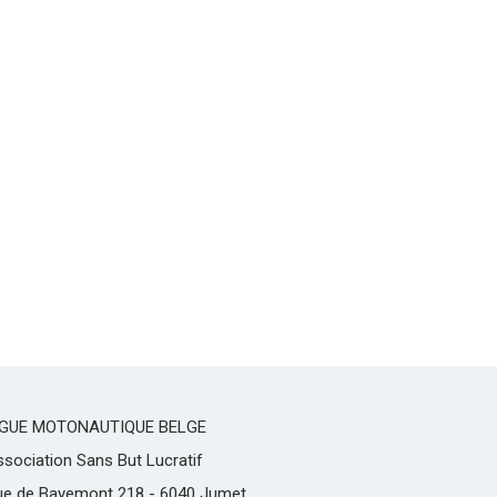
IGUE MOTONAUTIQUE BELGE
sociation Sans But Lucratif
ue de Bayemont 218 - 6040 Jumet