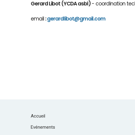
Gerard Libot (YCDA asbl)
- coordination tec
email
:
gerardlibot@gmail.com
Accueil
Evénements