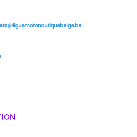
ets@liguemotonautiquebelge.be
m
TION