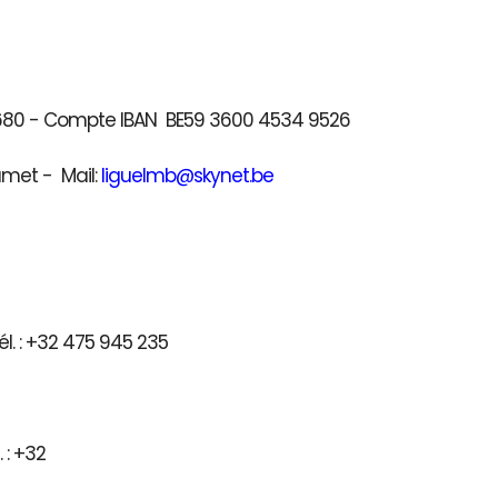
41680 - Compte IBAN BE59 3600 4534 9526
umet - Mail:
liguelmb@skynet.be
l. : +32 475 945 235
) - Tél. : +32