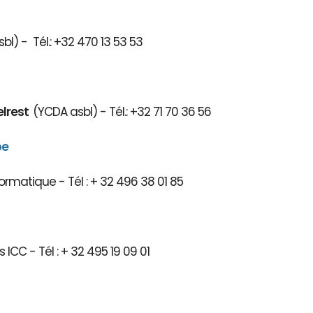
bl) - Tél.: +32 470 13 53 53
elrest
(YCDA asbl) - Tél.: +32 71 70 36 56
be
ormatique - Tél : + 32 496 38 01 85
 ICC - Tél : + 32 495 19 09 01