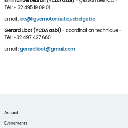
Emmanuel Lebrun (YCDA asbl)
- gestion des ICC -
Tél : + 32 495 19 09 01
email :
icc@liguemotonautiquebelge.be
Gerard Libot (YCDA asbl)
- coordination technique -
Tél : +32 497 427 660
email
:
gerardlibot@gmail.com
Accueil
Evénements