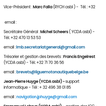
Vice-Président :
Marc Falla
(RYCH asbl ) - Tél. : +32
email :
Secrétaire Général :
Michel Scheers
( YCDA asbl) -
Tél.: +32 470 13 53 53
email :
lmb.secretariatgeneral@gmail.com
Trésorier et gestion des brevets :
Francis Engelrest
(YCDA asbl) - Tél.: +32 71 70 36 56
email :
brevets@ligue
motonautiqu
ebelge.be
Jean-Pierre Huyge (YCDA asbl) -
support
informatique - Tél : + 32 496 38 01 85
email :
navigation.jphuyge@gmail.com