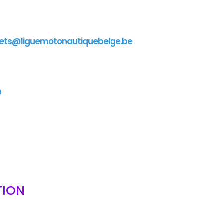
ets@liguemotonautiquebelge.be
m
TION