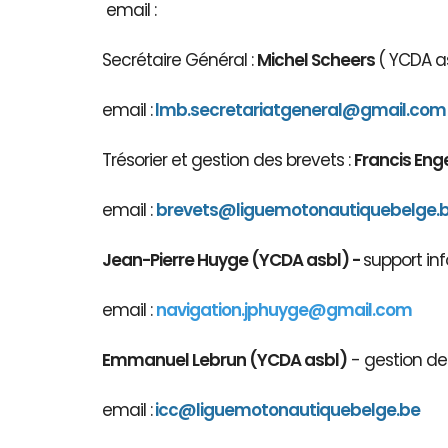
email :
Secrétaire Général :
Michel Scheers
( YCDA as
email :
lmb.secretariatgeneral@gmail.com
Trésorier et gestion des brevets :
Francis Eng
email :
brevets@ligue
motonautiqu
ebelge.
Jean-Pierre Huyge (YCDA asbl) -
support inf
email :
navigation.jphuyge@gmail.com
Emmanuel Lebrun (YCDA asbl)
- gestion des
email :
icc@liguemotonautiquebelge.be