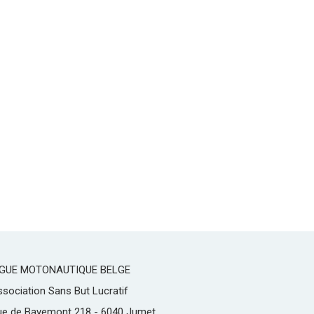
IGUE MOTONAUTIQUE BELGE
sociation Sans But Lucratif
ue de Bayemont 218 - 6040 Jumet