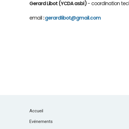
Gerard Libot (YCDA asbl)
- coordination tec
email
:
gerardlibot@gmail.com
Accueil
Evénements