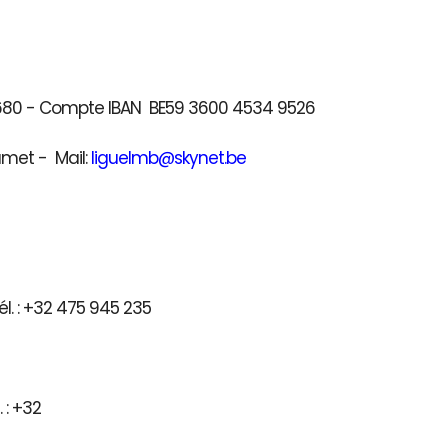
41680 - Compte IBAN BE59 3600 4534 9526
umet - Mail:
liguelmb@skynet.be
l. : +32 475 945 235
) - Tél. : +32