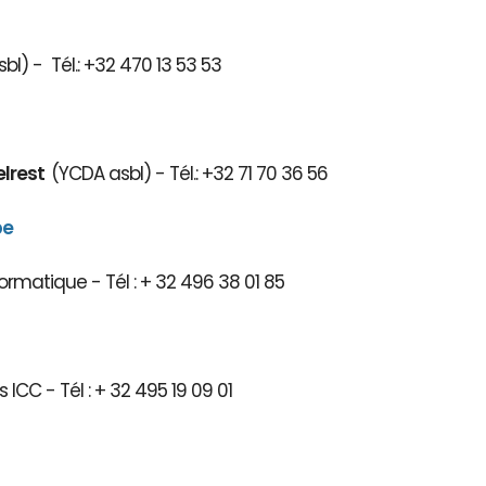
bl) - Tél.: +32 470 13 53 53
elrest
(YCDA asbl) - Tél.: +32 71 70 36 56
be
ormatique - Tél : + 32 496 38 01 85
 ICC - Tél : + 32 495 19 09 01